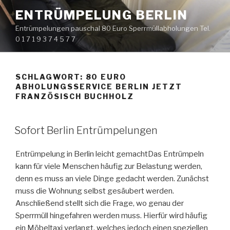
Zum
ENTRÜMPELUNG BERLIN
Inhalt
Entrümpelungen pauschal 80 Euro Sperrmüllabholungen Tel.
springen
0 1 7 1 9 3 7 4 5 7 7
SCHLAGWORT:
80 EURO
ABHOLUNGSSERVICE BERLIN JETZT
FRANZÖSISCH BUCHHOLZ
VERÖFFENTLICHT
Sofort Berlin Entrümpelungen
AM
Entrümpelung in Berlin leicht gemacht
Das Entrümpeln
kann für viele Menschen häufig zur Belastung werden,
denn es muss an viele Dinge gedacht werden. Zunächst
muss die Wohnung selbst gesäubert werden.
Anschließend stellt sich die Frage, wo genau der
Sperrmüll hingefahren werden muss. Hierfür wird häufig
ein Möbeltaxi verlangt, welches jedoch einen speziellen