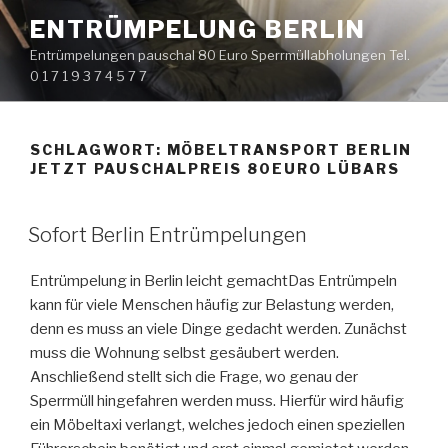
Zum
ENTRÜMPELUNG BERLIN
Inhalt
Entrümpelungen pauschal 80 Euro Sperrmüllabholungen Tel.
springen
0 1 7 1 9 3 7 4 5 7 7
SCHLAGWORT:
MÖBELTRANSPORT BERLIN
JETZT PAUSCHALPREIS 80EURO LÜBARS
VERÖFFENTLICHT
Sofort Berlin Entrümpelungen
AM
Entrümpelung in Berlin leicht gemacht
Das Entrümpeln
kann für viele Menschen häufig zur Belastung werden,
denn es muss an viele Dinge gedacht werden. Zunächst
muss die Wohnung selbst gesäubert werden.
Anschließend stellt sich die Frage, wo genau der
Sperrmüll hingefahren werden muss. Hierfür wird häufig
ein Möbeltaxi verlangt, welches jedoch einen speziellen