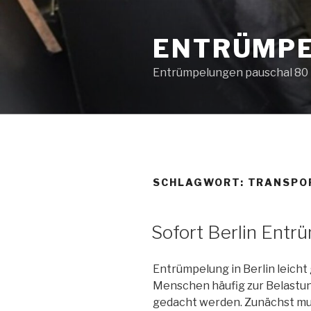
Zum
Inhalt
ENTRÜMPE
springen
Entrümpelungen pauschal 80 Eu
SCHLAGWORT:
TRANSPOR
VERÖFFENTLICHT
Sofort Berlin Ent
AM
Entrümpelung in Berlin leich
Menschen häufig zur Belastun
gedacht werden. Zunächst mu