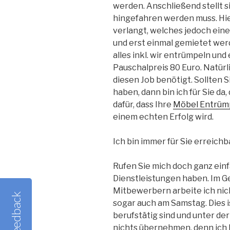
werden. Anschließend stellt s
hingefahren werden muss. Hier
verlangt, welches jedoch ein
und erst einmal gemietet wer
alles inkl. wir entrümpeln und 
Pauschalpreis 80 Euro. Natürli
diesen Job benötigt. Sollten S
haben, dann bin ich für Sie d
dafür, dass Ihre
Möbel Entrümp
einem echten Erfolg wird.
Ich bin immer für Sie erreichb
Rufen Sie mich doch ganz ein
Dienstleistungen haben. Im 
Mitbewerbern arbeite ich nic
Feedback
sogar auch am Samstag. Dies i
berufstätig sind und unter de
nichts übernehmen, denn ich b