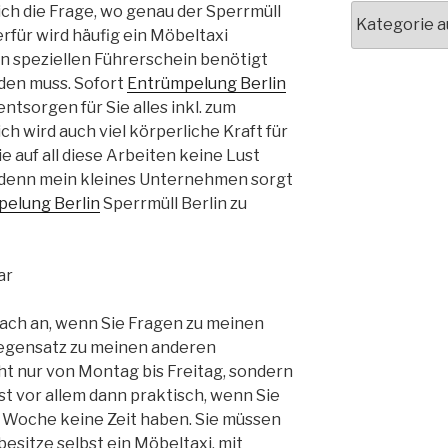
ich die Frage, wo genau der Sperrmüll
Kategorien
für wird häufig ein Möbeltaxi
en speziellen Führerschein benötigt
den muss. Sofort
Entrümpelung Berlin
entsorgen für Sie alles inkl. zum
ch wird auch viel körperliche Kraft für
ie auf all diese Arbeiten keine Lust
a, denn mein kleines Unternehmen sorgt
elung Berlin
Sperrmüll Berlin zu
ar
fach an, wenn Sie Fragen zu meinen
Gegensatz zu meinen anderen
ht nur von Montag bis Freitag, sondern
st vor allem dann praktisch, wenn Sie
r Woche keine Zeit haben. Sie müssen
esitze selbst ein Möbeltaxi, mit