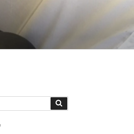
Suche
N