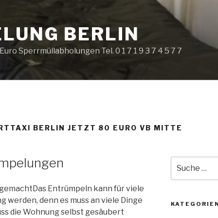
LUNG BERLIN
ro Sperrmüllabholungen Tel. 0 1 7 1 9 3 7 4 5 7 7
TTAXI BERLIN JETZT 80 EURO VB MITTE
rümpelungen
Suche
nach:
t gemacht
Das Entrümpeln kann für viele
g werden, denn es muss an viele Dinge
KATEGORIE
ss die Wohnung selbst gesäubert